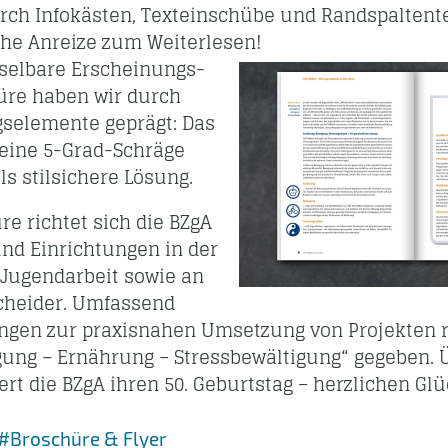
rch Info­kästen, Texteinschübe und Randspaltentex
che Anreize zum Weiterlesen!
el­bare Erschei­nungs­
hüre haben wir durch
gselemente geprägt: Das
eine 5-Grad-Schräge
ls stilsichere Lösung.
re richtet sich die BZgA
und Einrichtungen in der
Jugendarbeit sowie an
scheider. Umfassend
gen zur praxisnahen Um­setzung von Projekten 
ng – Ernährung – Stressbewältigung“ gegeben. Ü
ert die BZgA ihren 50. Geburtstag – herzlichen 
#Broschüre & Flyer