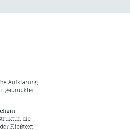
che Aufklärung
 in gedruckter
tchern
truktur, die
der Fließtext