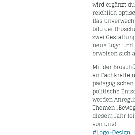
wird ergänzt du
reichlich optis
Das unver­wechs
bild der Brosc
zwei Gestaltun
neue Logo und 
erweisen sich a
Mit der Broschü
an Fachkräfte 
pädagogischen 
politische Ent
werden Anregun
Themen „Bewegu
diesem Jahr fei
von uns!
#Logo-Design