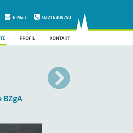
E-Mail
0221 8809750
TE
(AKTUELLE SEITE)
PROFIL
KONTAKT
e BZgA