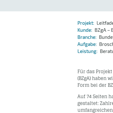
Projekt:
Leitfad
Kunde:
BZgA – B
Branche:
Bunde
Aufgabe:
Brosc
Leistung:
Beratu
Für das Projek
(BZgA) haben wi
Form bei der BZ
Auf 74 Seiten h
gestaltet: Zahl
umfangreichen I